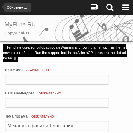
Обновления на сайте!
MyFlute.RU
Форум сайта
[[Template core/front/global/updateWarning is throwing an error. This theme
may be out of date. Run the support tool in the AdminCP to restore the default
theme.]]
Ваше имя
ОБЯЗАТЕЛЬНО
Ваш email-адрес
ОБЯЗАТЕЛЬНО
Тема письма
ОБЯЗАТЕЛЬНО