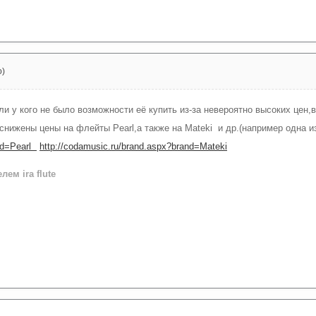
о)
и у кого не было возможности её купить из-за невероятно высоких цен,в
снижены цены на флейты Pearl,а также на Mateki и др.(например одна и
nd=Pearl
http://codamusic.ru/brand.aspx?brand=Mateki
ем ira flute