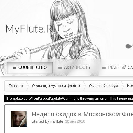
СООБЩЕСТВО
АКТИВНОСТЬ
ГЛАВНЫЙ СА
Главная
О жизни, о музыке и флейте
Основной форум
Нед
[[Template core/front/global/updateWarning is throwing an error. This theme may
Неделя скидок в Московском Фл
Started by
ira flute
,
30 янв 2016