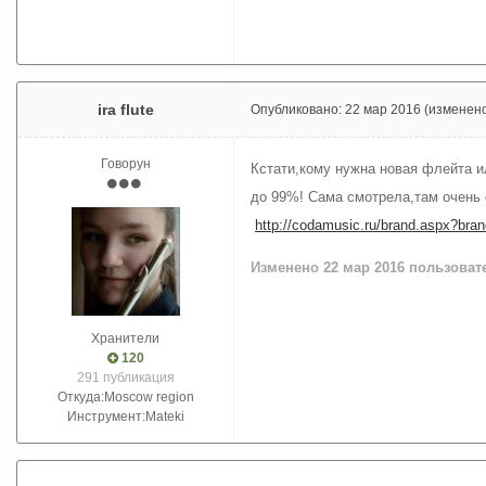
ira flute
Опубликовано:
22 мар 2016
(изменен
Говорун
Кстати,кому нужна новая флейта ил
до 99%! Сама смотрела,там очень 
http://codamusic.ru/brand.aspx?bra
Изменено
22 мар 2016
пользовател
Хранители
120
291 публикация
Откуда:
Moscow region
Инструмент:
Mateki