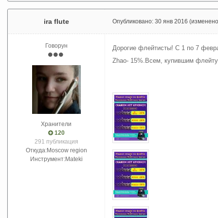
ira flute
Опубликовано:
30 янв 2016
(изменено
Говорун
Дорогие флейтисты! С 1 по 7 февр
Zhao- 15%.Всем, купившим флейт
Хранители
120
291 публикация
Откуда:
Moscow region
Инструмент:
Mateki