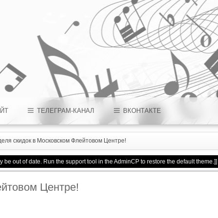
ЙТ
ТЕЛЕГРАМ-КАНАЛ
ВКОНТАКТЕ
еля скидок в Московском Флейтовом Центре!
 be out of date. Run the support tool in the AdminCP to restore the default theme.]]
ейтовом Центре!